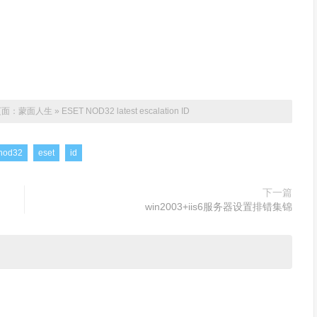
页面：
蒙面人生
»
ESET NOD32 latest escalation ID
nod32
eset
id
下一篇
win2003+iis6服务器设置排错集锦